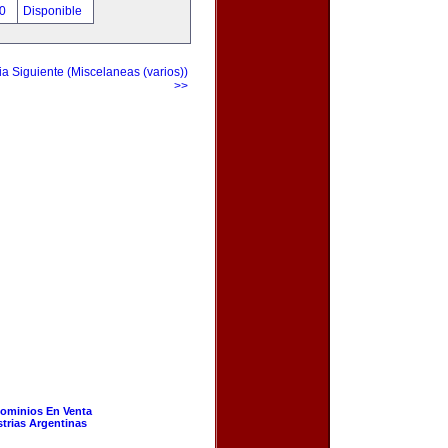
00
Disponible
a Siguiente (Miscelaneas (varios))
>>
ominios En Venta
strias Argentinas