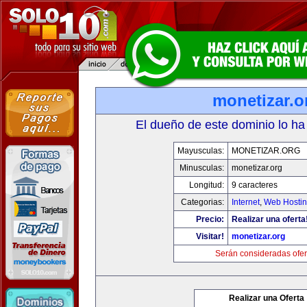
monetizar.o
El dueño de este dominio lo ha
Mayusculas:
MONETIZAR.ORG
Minusculas:
monetizar.org
Longitud:
9 caracteres
Categorias:
Internet
,
Web Hostin
Precio:
Realizar una oferta
Visitar!
monetizar.org
Serán consideradas ofer
Realizar una Oferta