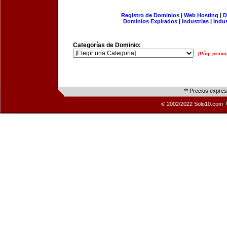
Registro de Dominios
|
Web Hosting
|
D
Dominios Expirados
|
Industrias
|
Indu
Categorías de Dominio:
[Pág. princi
** Precios expre
© 2002/2022 Solo10.com