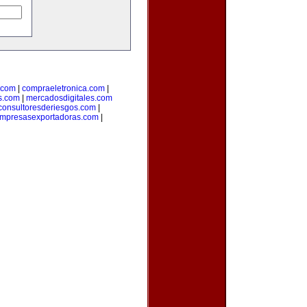
.com
|
compraeletronica.com
|
s.com
|
mercadosdigitales.com
consultoresderiesgos.com
|
mpresasexportadoras.com
|