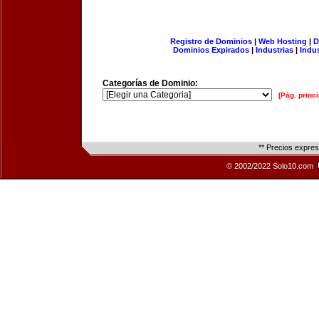
Registro de Dominios
|
Web Hosting
|
D
Dominios Expirados
|
Industrias
|
Indu
Categorías de Dominio:
[Pág. princi
** Precios expre
© 2002/2022 Solo10.com