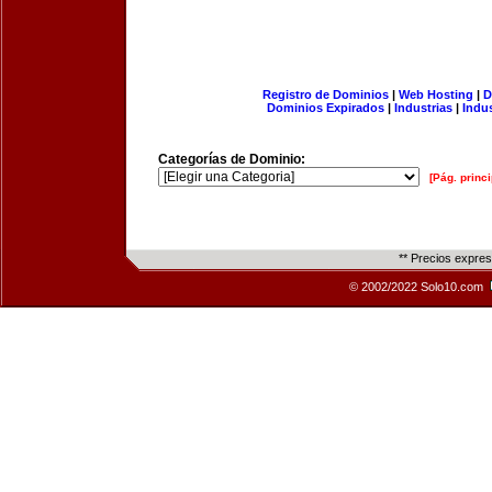
Registro de Dominios
|
Web Hosting
|
D
Dominios Expirados
|
Industrias
|
Indu
Categorías de Dominio:
[Pág. princi
** Precios expre
© 2002/2022 Solo10.com